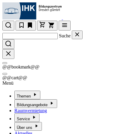
Suche
@@bookmark@@
@@cart@@
Menü
Themen
Bildungsangebote
Raumvermietung
Service
Über uns
Aktuelles