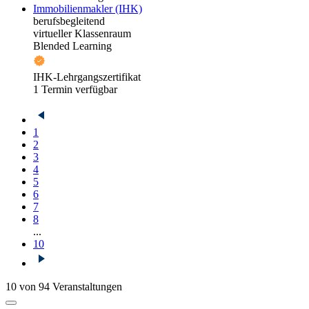
Immobilienmakler (IHK)
berufsbegleitend
virtueller Klassenraum
Blended Learning
IHK-Lehrgangszertifikat
1 Termin verfügbar
1
2
3
4
5
6
7
8
...
10
10 von 94 Veranstaltungen