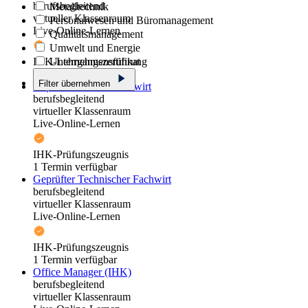
berufsbegleitend
Metalltechnik
virtueller Klassenraum
Personalwesen und Büromanagement
Live-Online-Lernen
Qualitätsmanagement
Umwelt und Energie
IHK-Lehrgangszertifikat
Unternehmensführung
1 Termin verfügbar
Filter übernehmen
Geprüfter Industriefachwirt
berufsbegleitend
virtueller Klassenraum
Live-Online-Lernen
IHK-Prüfungszeugnis
1 Termin verfügbar
Geprüfter Technischer Fachwirt
berufsbegleitend
virtueller Klassenraum
Live-Online-Lernen
IHK-Prüfungszeugnis
1 Termin verfügbar
Office Manager (IHK)
berufsbegleitend
virtueller Klassenraum