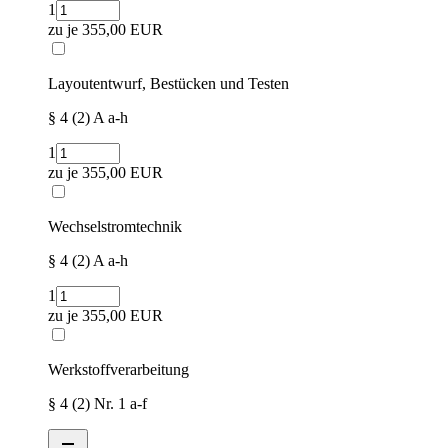
1
zu je
355,00 EUR
Layoutentwurf, Bestücken und Testen
§ 4 (2) A a-h
1
zu je
355,00 EUR
Wechselstromtechnik
§ 4 (2) A a-h
1
zu je
355,00 EUR
Werkstoffverarbeitung
§ 4 (2) Nr. 1 a-f