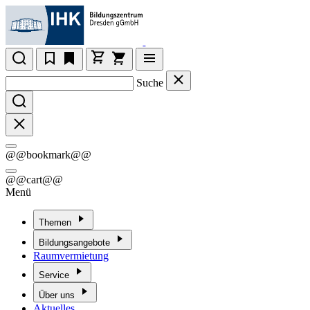
Suche
@@bookmark@@
@@cart@@
Menü
Themen
Bildungsangebote
Raumvermietung
Service
Über uns
Aktuelles