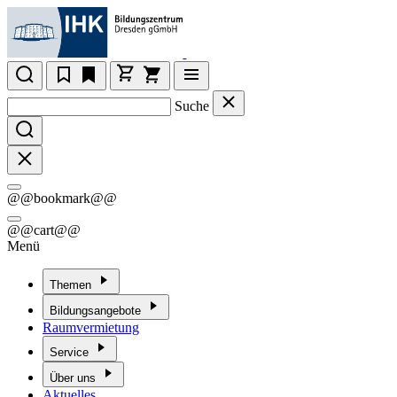
Suche
@@bookmark@@
@@cart@@
Menü
Themen
Bildungsangebote
Raumvermietung
Service
Über uns
Aktuelles