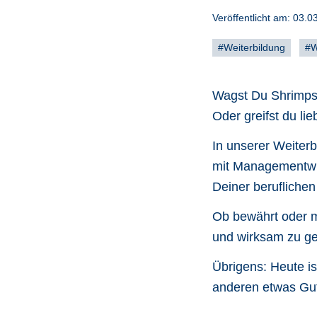
Veröffentlicht am:
03.0
#Weiterbildung
#W
Wagst Du Shrimps 
Oder greifst du li
In unserer Weiter
mit Managementwis
Deiner berufliche
Ob bewährt oder m
und wirksam zu ge
Übrigens: Heute i
anderen etwas Gut