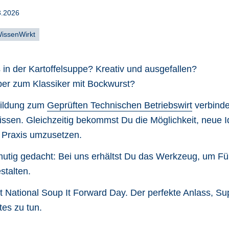
3.2026
issenWirkt
in der Kartoffelsuppe? Kreativ und ausgefallen?
eber zum Klassiker mit Bockwurst?
bildung zum
Geprüften Technischen Betriebswirt
verbinde
sen. Gleichzeitig bekommst Du die Möglichkeit, neue Id
n Praxis umzusetzen.
utig gedacht: Bei uns erhältst Du das Werkzeug, um Füh
stalten.
st National Soup It Forward Day. Der perfekte Anlass, S
es zu tun.