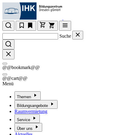
Suche
@@bookmark@@
@@cart@@
Menü
Themen
Bildungsangebote
Raumvermietung
Service
Über uns
Aktuelles