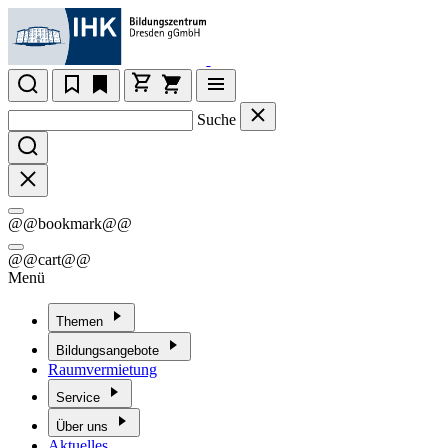
Suche
@@bookmark@@
@@cart@@
Menü
Themen
Bildungsangebote
Raumvermietung
Service
Über uns
Aktuelles