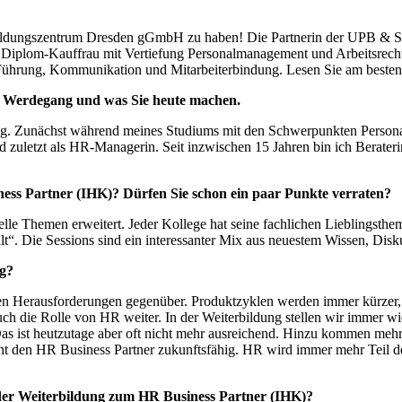
Bildungszentrum Dresden gGmbH zu haben! Die Partnerin der UPB & S
Diplom-Kauffrau mit Vertiefung Personalmanagement und Arbeitsrecht 
Führung, Kommunikation und Mitarbeiterbindung. Lesen Sie am besten 
en Werdegang und was Sie heute machen.
ung. Zunächst während meines Studiums mit den Schwerpunkten Persona
nd zuletzt als HR-Managerin. Seit inzwischen 15 Jahren bin ich Berate
ess Partner (IHK)? Dürfen Sie schon ein paar Punkte verraten?
le Themen erweitert. Jeder Kollege hat seine fachlichen Lieblingstheme
t“. Die Sessions sind ein interessanter Mix aus neuestem Wissen, Dis
ig?
en Herausforderungen gegenüber. Produktzyklen werden immer kürzer, a
 die Rolle von HR weiter. In der Weiterbildung stellen wir immer wiede
 Das ist heutzutage aber oft nicht mehr ausreichend. Hinzu kommen me
den HR Business Partner zukunftsfähig. HR wird immer mehr Teil des 
 der Weiterbildung zum HR Business Partner (IHK)?