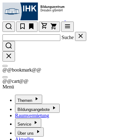
Suche
@@bookmark@@
@@cart@@
Menü
Themen
Bildungsangebote
Raumvermietung
Service
Über uns
Aktuelles