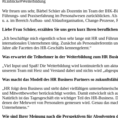
#Einblicke
#Weiterbildung
Wir freuen uns sehr, Bärbel Schüer als Dozentin im Team der IHK-
Führungs- und Praxiserfahrung im Personalwesen zurückblicken. Als 
u. a. im Bereich Aufbau- und Ablauforganisation, Change-Prozesse, 
Liebe Frau Schüer, erzählen Sie uns gern kurz Ihren beruflich
„Ich beschäftige mich eigentlich schon sehr lange mit HR und Führ
internationalen Unternehmen tätig. Zunächst als Personalreferentin u
Jahre alle Facetten des HR-Geschäfts kennengelernt.“
Was erwartet die Teilnehmer in der Weiterbildung zum HR Busin
„Viel Input und Spaß! Die Weiterbildung wird kontinuierlich um aktuel
unserem Team mit Herz und Verstand dabei und nichts wird „abgespul
Was macht das Modell des HR Business Partners so zukunftsfäh
„HR folgt dem Business und steht dabei vielfältigen unternehmerisch
und Mitwettbewerber berücksichtigt werden. Damit entwickelt sich auch
Natürlich ist das Tagesgeschäft ein wichtiger Teil des HR-Business.
denen der Mehrwert von Personalern gemessen wird. Genau das macht 
Unternehmens.“
Wie sind Ihrer Meinung nach die Perspektiven für Absolventen