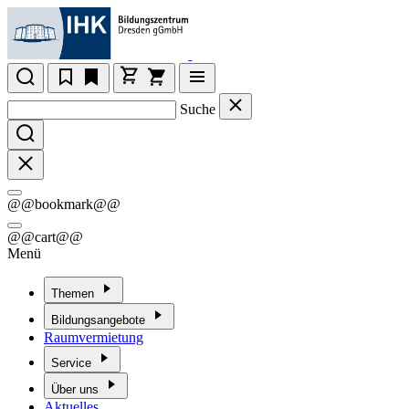
Suche
@@bookmark@@
@@cart@@
Menü
Themen
Bildungsangebote
Raumvermietung
Service
Über uns
Aktuelles