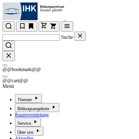
Suche
@@bookmark@@
@@cart@@
Menü
Themen
Bildungsangebote
Raumvermietung
Service
Über uns
Aktuelles