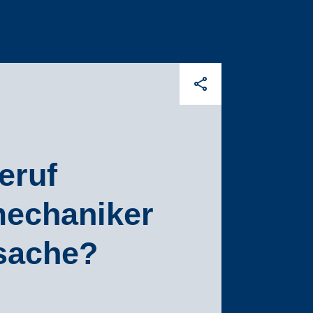
eruf
mechaniker
sache?