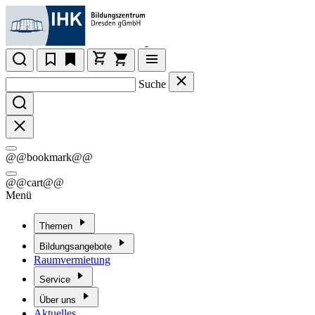
Suche
@@bookmark@@
@@cart@@
Menü
Themen
Bildungsangebote
Raumvermietung
Service
Über uns
Aktuelles