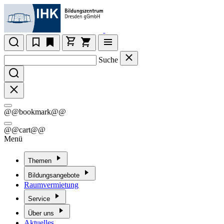
Suche
@@bookmark@@
@@cart@@
Menü
Themen
Bildungsangebote
Raumvermietung
Service
Über uns
Aktuelles