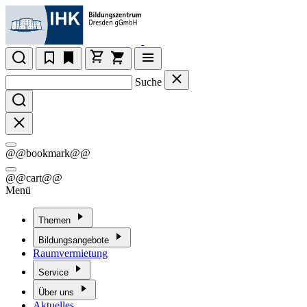
Suche
@@bookmark@@
@@cart@@
Menü
Themen
Bildungsangebote
Raumvermietung
Service
Über uns
Aktuelles