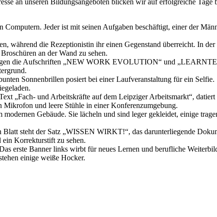
sse an unseren Bildungsangeboten blicken wir auf erfolgreiche Tage 