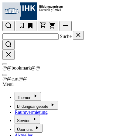
Suche
@@bookmark@@
@@cart@@
Menü
Themen
Bildungsangebote
Raumvermietung
Service
Über uns
Aktuelles