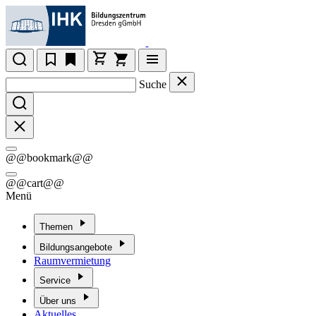
Suche
@@bookmark@@
@@cart@@
Menü
Themen
Bildungsangebote
Raumvermietung
Service
Über uns
Aktuelles