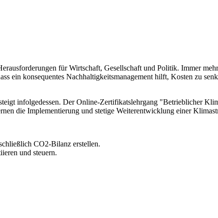
n Herausforderungen für Wirtschaft, Gesellschaft und Politik. Immer
 dass ein konsequentes Nachhaltigkeitsmanagement hilft, Kosten zu sen
teigt infolgedessen. Der Online-Zertifikatslehrgang "Betrieblicher K
lernen die Implementierung und stetige Weiterentwicklung einer Klima
chließlich CO2-Bilanz erstellen.
ieren und steuern.