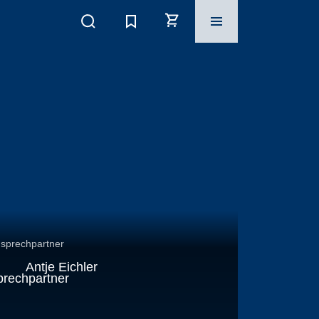
nsprechpartner
Antje
Eichler