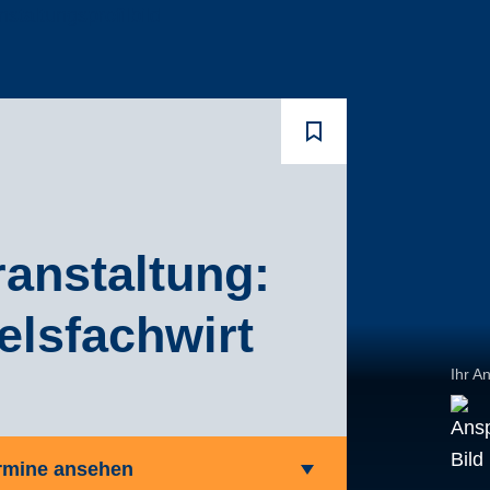
ranstaltung:
elsfachwirt
Ihr A
rmine ansehen