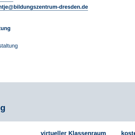
antje@bildungszentrum-dresden.de
ltung
staltung
ng
virtueller Klassenraum
kost