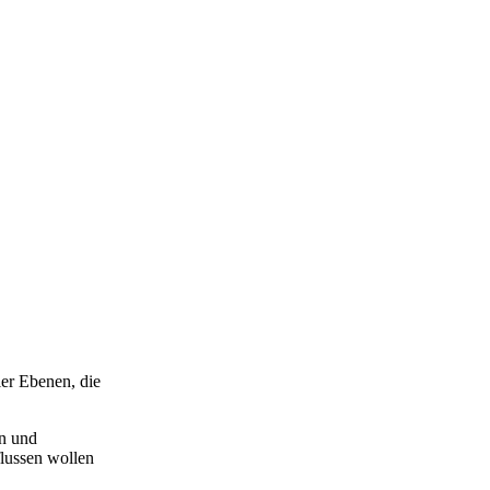
t
ler Ebenen, die
n und
flussen wollen