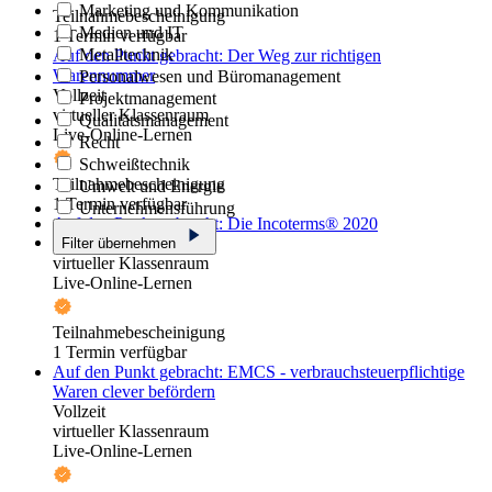
Marketing und Kommunikation
Teilnahmebescheinigung
Medien und IT
1 Termin verfügbar
Metalltechnik
Auf den Punkt gebracht: Der Weg zur richtigen
Warennummer
Personalwesen und Büromanagement
Vollzeit
Projektmanagement
virtueller Klassenraum
Qualitätsmanagement
Live-Online-Lernen
Recht
Schweißtechnik
Teilnahmebescheinigung
Umwelt und Energie
1 Termin verfügbar
Unternehmensführung
Auf den Punkt gebracht: Die Incoterms® 2020
Vollzeit
Filter übernehmen
virtueller Klassenraum
Live-Online-Lernen
Teilnahmebescheinigung
1 Termin verfügbar
Auf den Punkt gebracht: EMCS - verbrauchsteuerpflichtige
Waren clever befördern
Vollzeit
virtueller Klassenraum
Live-Online-Lernen